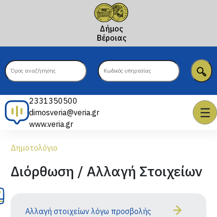
Δήμος
Βέροιας
2331350500
☰
dimosveria@veria.gr
www.veria.gr
Δημοτολόγιο
Διόρθωση / Αλλαγή Στοιχείων
Αλλαγή στοιχείων λόγω προσβολής