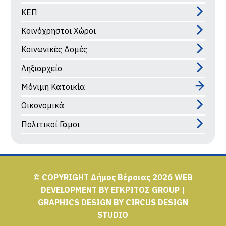
ΚΕΠ
Κοινόχρηστοι Χώροι
Κοινωνικές Δομές
Ληξιαρχείο
Μόνιμη Κατοικία
Οικονομικά
Πολιτικοί Γάμοι
© COPYRIGHT Δήμος Βέροιας 2026
WEB
DEVELOPMENT BY
ΕΓΚΡΙΤΟΣ GROUP
|
GRAPHICS DESIGN BY
CIRCUS DESIGN
STUDIO