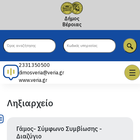
Δήμος
Βέροιας
2331350500
☰
dimosveria@veria.gr
www.veria.gr
Ληξιαρχείο
Γάμος- Σύμφωνο Συμβίωσης -
Διαζύγιο