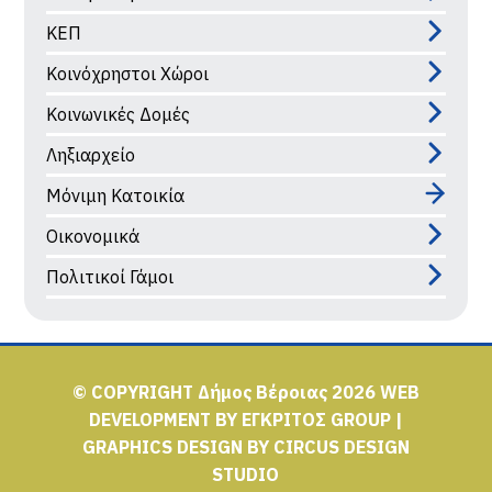
ΚΕΠ
Κοινόχρηστοι Χώροι
Κοινωνικές Δομές
Ληξιαρχείο
Μόνιμη Κατοικία
Οικονομικά
Πολιτικοί Γάμοι
© COPYRIGHT Δήμος Βέροιας 2026
WEB
DEVELOPMENT BY
ΕΓΚΡΙΤΟΣ GROUP
|
GRAPHICS DESIGN BY
CIRCUS DESIGN
STUDIO