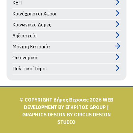
ΚΕΠ
Κοινόχρηστοι Χώροι
Κοινωνικές Δομές
Ληξιαρχείο
Μόνιμη Κατοικία
Οικονομικά
Πολιτικοί Γάμοι
© COPYRIGHT Δήμος Βέροιας 2026
WEB
DEVELOPMENT BY
ΕΓΚΡΙΤΟΣ GROUP
|
GRAPHICS DESIGN BY
CIRCUS DESIGN
STUDIO