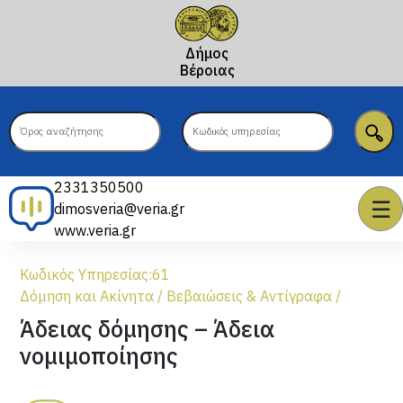
Δήμος
Βέροιας
2331350500
☰
dimosveria@veria.gr
www.veria.gr
Κωδικός Υπηρεσίας:
61
Δόμηση και Ακίνητα
/
Βεβαιώσεις & Αντίγραφα
/
Άδειας δόμησης – Άδεια
νομιμοποίησης