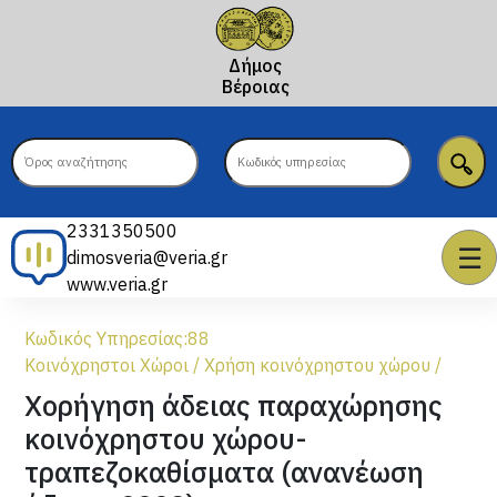
Δήμος
Βέροιας
2331350500
☰
dimosveria@veria.gr
www.veria.gr
Κωδικός Υπηρεσίας:
88
Κοινόχρηστοι Χώροι
/
Χρήση κοινόχρηστου χώρου
/
Χορήγηση άδειας παραχώρησης
κοινόχρηστου χώρου-
τραπεζοκαθίσματα (ανανέωση