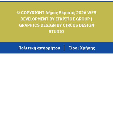
© COPYRIGHT Δήμος Βέροιας 2026
WEB
DEVELOPMENT BY
ΕΓΚΡΙΤΟΣ GROUP
|
GRAPHICS DESIGN BY
CIRCUS DESIGN
STUDIO
Πολιτική απορρήτου
Όροι Χρήσης