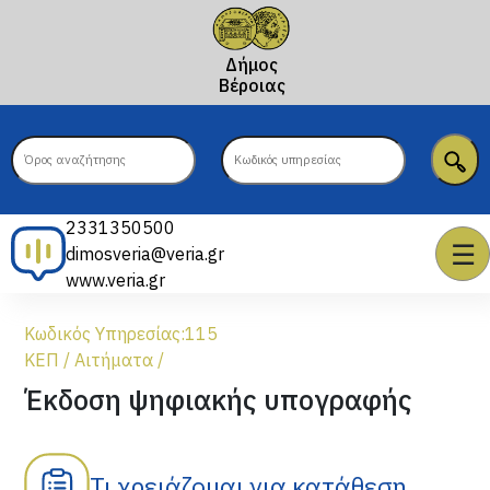
Δήμος
Βέροιας
2331350500
☰
dimosveria@veria.gr
www.veria.gr
Κωδικός Υπηρεσίας:
115
ΚΕΠ
/
Αιτήματα
/
Έκδοση ψηφιακής υπογραφής
Τι χρειάζομαι για κατάθεση