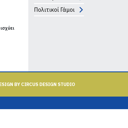
Πολιτικοί Γάμοι
 ισχύει
ESIGN BY
CIRCUS DESIGN STUDIO