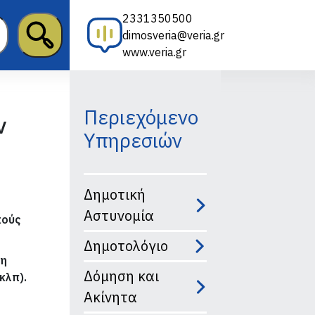
2331350500
dimosveria@veria.gr
www.veria.gr
Περιεχόμενο
ν
Υπηρεσιών
Δημοτική
Αστυνομία
κούς
Δημοτολόγιο
τη
Δόμηση και
κλπ).
Ακίνητα