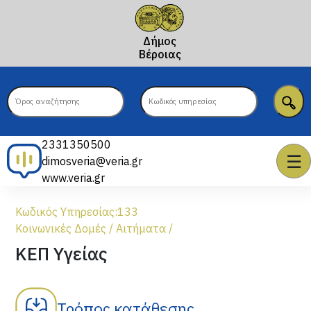
Δήμος
Βέροιας
2331350500
☰
dimosveria@veria.gr
www.veria.gr
Κωδικός Υπηρεσίας:
133
Κοινωνικές Δομές
/
Αιτήματα
/
ΚΕΠ Υγείας
Τρόπος κατάθεσης