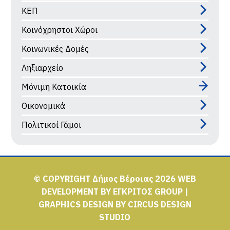
ΚΕΠ
Κοινόχρηστοι Χώροι
Κοινωνικές Δομές
Ληξιαρχείο
Μόνιμη Κατοικία
Οικονομικά
Πολιτικοί Γάμοι
© COPYRIGHT Δήμος Βέροιας 2026
WEB
DEVELOPMENT BY
ΕΓΚΡΙΤΟΣ GROUP
|
GRAPHICS DESIGN BY
CIRCUS DESIGN
STUDIO