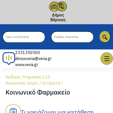
Δήμος
Βέροιας
2331350500
☰
dimosveria@veria.gr
www.veria.gr
Κωδικός Υπηρεσίας:
123
Κοινωνικές Δομές
/
Αιτήματα
/
Κοινωνικό Φαρμακείο
Τι χρειάζομαι για κατάθεση