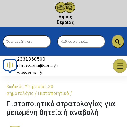
Δήμος
Βέροιας
2331350500
☰
dimosveria@veria.gr
www.veria.gr
Κωδικός Υπηρεσίας:
20
Δημοτολόγιο
/
Πιστοποιητικά
/
Πιστοποιητικό στρατολογίας για
μειωμένη θητεία ή αναβολή