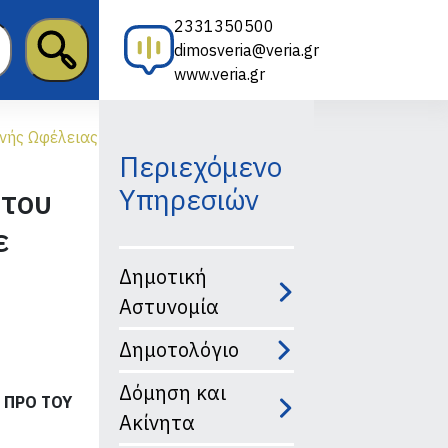
2331350500
dimosveria@veria.gr
www.veria.gr
ινής Ωφέλειας
Περιεχόμενο
 του
Υπηρεσιών
ε
Δημοτική
Αστυνομία
Δημοτολόγιο
Δόμηση και
 ΠΡΟ ΤΟΥ
Ακίνητα