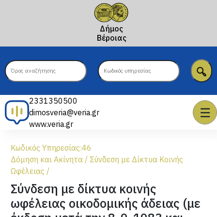
Δήμος
Βέροιας
2331350500
☰
dimosveria@veria.gr
www.veria.gr
Κωδικός Υπηρεσίας:
46
Δόμηση και Ακίνητα
/
Σύνδεση με Δίκτυα Κοινής
Ωφέλειας
/
Σύνδεση με δίκτυα κοινής
ωφέλειας οικοδομικής άδειας (με