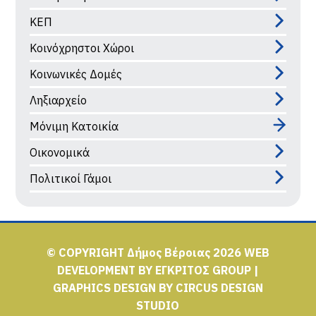
ΚΕΠ
Κοινόχρηστοι Χώροι
Κοινωνικές Δομές
Ληξιαρχείο
Μόνιμη Κατοικία
Οικονομικά
Πολιτικοί Γάμοι
© COPYRIGHT Δήμος Βέροιας 2026
WEB
DEVELOPMENT BY
ΕΓΚΡΙΤΟΣ GROUP
|
GRAPHICS DESIGN BY
CIRCUS DESIGN
STUDIO