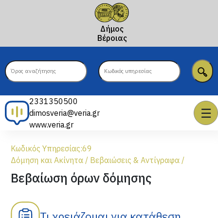
Δήμος
Βέροιας
2331350500
☰
dimosveria@veria.gr
www.veria.gr
Κωδικός Υπηρεσίας:
69
Δόμηση και Ακίνητα
/
Βεβαιώσεις & Αντίγραφα
/
Βεβαίωση όρων δόμησης
Τι χρειάζομαι για κατάθεση