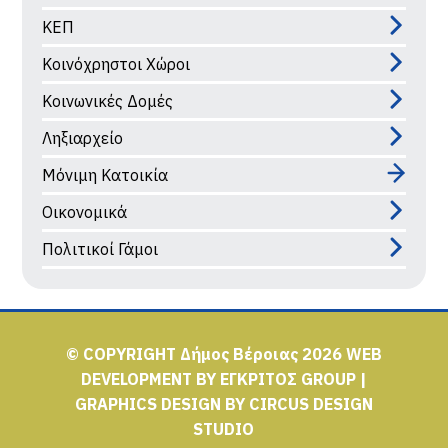
ΚΕΠ
Κοινόχρηστοι Χώροι
Κοινωνικές Δομές
Ληξιαρχείο
Μόνιμη Κατοικία
Οικονομικά
Πολιτικοί Γάμοι
© COPYRIGHT Δήμος Βέροιας 2026
WEB
DEVELOPMENT BY
ΕΓΚΡΙΤΟΣ GROUP
|
GRAPHICS DESIGN BY
CIRCUS DESIGN
STUDIO